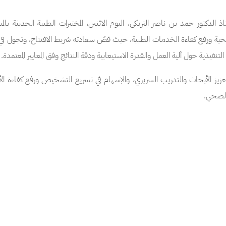
ذ الدكتور حمد بن ناصر التريكي، اليوم الاثنين، المختبرات الطبية الحديثة با
حية ورفع كفاءة الخدمات الطبية، حيث قصّ سعادته شريط الافتتاح، وتجول في
لتنفيذية حول آلية العمل والقدرة الاستيعابية ودقة النتائج وفق المعايير المعتمدة.
عزيز الأبحاث والتدريب السريري، والإسهام في تسريع التشخيص ورفع كفاءة الأد